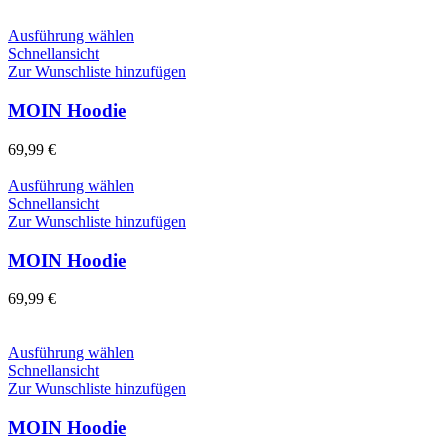
können
auf
Dieses
Ausführung wählen
der
Produkt
Schnellansicht
Produktseite
weist
Zur Wunschliste hinzufügen
gewählt
mehrere
werden
Varianten
MOIN Hoodie
auf.
Die
69,99
€
Optionen
können
Dieses
Ausführung wählen
auf
Produkt
Schnellansicht
der
weist
Zur Wunschliste hinzufügen
Produktseite
mehrere
gewählt
Varianten
MOIN Hoodie
werden
auf.
Die
69,99
€
Optionen
können
auf
Dieses
Ausführung wählen
der
Produkt
Schnellansicht
Produktseite
weist
Zur Wunschliste hinzufügen
gewählt
mehrere
werden
Varianten
MOIN Hoodie
auf.