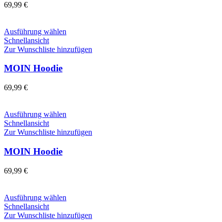
Die
69,99
€
Optionen
können
auf
Dieses
Ausführung wählen
der
Produkt
Schnellansicht
Produktseite
weist
Zur Wunschliste hinzufügen
gewählt
mehrere
werden
Varianten
MOIN Hoodie
auf.
Die
69,99
€
Optionen
können
auf
Dieses
Ausführung wählen
der
Produkt
Schnellansicht
Produktseite
weist
Zur Wunschliste hinzufügen
gewählt
mehrere
werden
Varianten
MOIN Hoodie
auf.
Die
69,99
€
Optionen
können
auf
Dieses
Ausführung wählen
der
Produkt
Schnellansicht
Produktseite
weist
Zur Wunschliste hinzufügen
gewählt