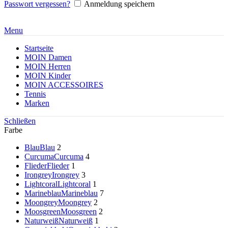
Passwort vergessen?
Anmeldung speichern
Menu
Startseite
MOIN Damen
MOIN Herren
MOIN Kinder
MOIN ACCESSOIRES
Tennis
Marken
Schließen
Farbe
Blau
Blau
2
Curcuma
Curcuma
4
Flieder
Flieder
1
Irongrey
Irongrey
3
Lightcoral
Lightcoral
1
Marineblau
Marineblau
7
Moongrey
Moongrey
2
Moosgreen
Moosgreen
2
Naturweiß
Naturweiß
1