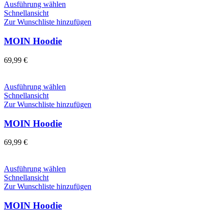
auf
Dieses
Ausführung wählen
der
Produkt
Schnellansicht
Produktseite
weist
Zur Wunschliste hinzufügen
gewählt
mehrere
werden
Varianten
MOIN Hoodie
auf.
Die
69,99
€
Optionen
können
auf
Dieses
Ausführung wählen
der
Produkt
Schnellansicht
Produktseite
weist
Zur Wunschliste hinzufügen
gewählt
mehrere
werden
Varianten
MOIN Hoodie
auf.
Die
69,99
€
Optionen
können
auf
Dieses
Ausführung wählen
der
Produkt
Schnellansicht
Produktseite
weist
Zur Wunschliste hinzufügen
gewählt
mehrere
werden
Varianten
MOIN Hoodie
auf.