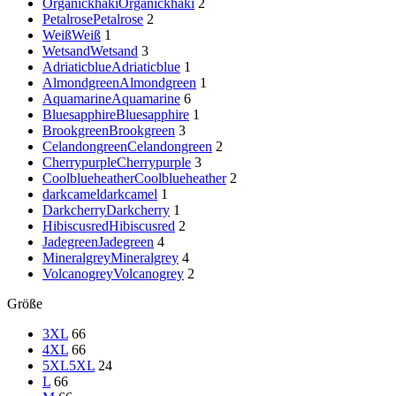
Organickhaki
Organickhaki
2
Petalrose
Petalrose
2
Weiß
Weiß
1
Wetsand
Wetsand
3
Adriaticblue
Adriaticblue
1
Almondgreen
Almondgreen
1
Aquamarine
Aquamarine
6
Bluesapphire
Bluesapphire
1
Brookgreen
Brookgreen
3
Celandongreen
Celandongreen
2
Cherrypurple
Cherrypurple
3
Coolblueheather
Coolblueheather
2
darkcamel
darkcamel
1
Darkcherry
Darkcherry
1
Hibiscusred
Hibiscusred
2
Jadegreen
Jadegreen
4
Mineralgrey
Mineralgrey
4
Volcanogrey
Volcanogrey
2
Größe
3XL
66
4XL
66
5XL
5XL
24
L
66