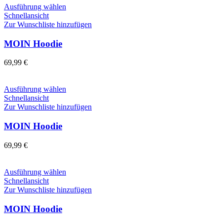
auf
Dieses
Ausführung wählen
der
Produkt
Schnellansicht
Produktseite
weist
Zur Wunschliste hinzufügen
gewählt
mehrere
werden
Varianten
MOIN Hoodie
auf.
Die
69,99
€
Optionen
können
auf
Dieses
Ausführung wählen
der
Produkt
Schnellansicht
Produktseite
weist
Zur Wunschliste hinzufügen
gewählt
mehrere
werden
Varianten
MOIN Hoodie
auf.
Die
69,99
€
Optionen
können
auf
Dieses
Ausführung wählen
der
Produkt
Schnellansicht
Produktseite
weist
Zur Wunschliste hinzufügen
gewählt
mehrere
werden
Varianten
MOIN Hoodie
auf.