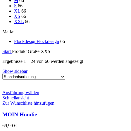
M
66
S
66
XL
66
XS
66
XXL
66
Marke
Flockdesign
Flockdesign
66
Start
Produkt Größe
XXS
Ergebnisse 1 – 24 von 66 werden angezeigt
Show sidebar
Dieses
Ausführung wählen
Produkt
Schnellansicht
weist
Zur Wunschliste hinzufügen
mehrere
Varianten
MOIN Hoodie
auf.
Die
69,99
€
Optionen