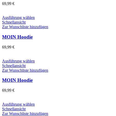
Die
69,99
€
Optionen
können
auf
Dieses
Ausführung wählen
der
Produkt
Schnellansicht
Produktseite
weist
Zur Wunschliste hinzufügen
gewählt
mehrere
werden
Varianten
MOIN Hoodie
auf.
Die
69,99
€
Optionen
können
auf
Dieses
Ausführung wählen
der
Produkt
Schnellansicht
Produktseite
weist
Zur Wunschliste hinzufügen
gewählt
mehrere
werden
Varianten
MOIN Hoodie
auf.
Die
69,99
€
Optionen
können
auf
Dieses
Ausführung wählen
der
Produkt
Schnellansicht
Produktseite
weist
Zur Wunschliste hinzufügen