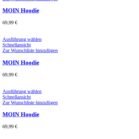
gewählt
mehrere
werden
Varianten
MOIN Hoodie
auf.
Die
69,99
€
Optionen
können
auf
Dieses
Ausführung wählen
der
Produkt
Schnellansicht
Produktseite
weist
Zur Wunschliste hinzufügen
gewählt
mehrere
werden
Varianten
MOIN Hoodie
auf.
Die
69,99
€
Optionen
können
auf
Dieses
Ausführung wählen
der
Produkt
Schnellansicht
Produktseite
weist
Zur Wunschliste hinzufügen
gewählt
mehrere
werden
Varianten
MOIN Hoodie
auf.
Die
69,99
€
Optionen
können