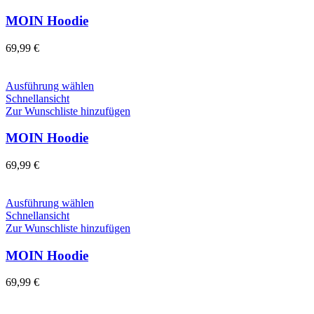
gewählt
mehrere
werden
Varianten
MOIN Hoodie
auf.
Die
69,99
€
Optionen
können
auf
Dieses
Ausführung wählen
der
Produkt
Schnellansicht
Produktseite
weist
Zur Wunschliste hinzufügen
gewählt
mehrere
werden
Varianten
MOIN Hoodie
auf.
Die
69,99
€
Optionen
können
auf
Dieses
Ausführung wählen
der
Produkt
Schnellansicht
Produktseite
weist
Zur Wunschliste hinzufügen
gewählt
mehrere
werden
Varianten
MOIN Hoodie
auf.
Die
69,99
€
Optionen
können