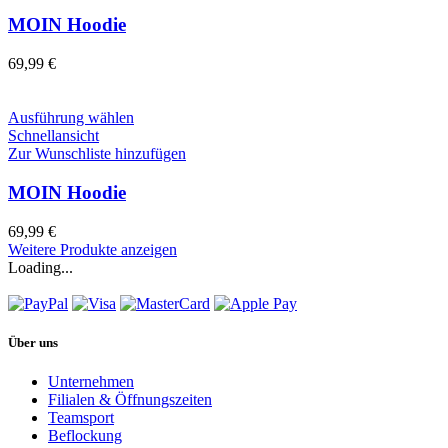
mehrere
werden
Varianten
MOIN Hoodie
auf.
Die
69,99
€
Optionen
können
auf
Dieses
Ausführung wählen
der
Produkt
Schnellansicht
Produktseite
weist
Zur Wunschliste hinzufügen
gewählt
mehrere
werden
Varianten
MOIN Hoodie
auf.
Die
69,99
€
Optionen
Weitere Produkte anzeigen
können
Loading...
auf
der
Produktseite
gewählt
Über uns
werden
Unternehmen
Filialen & Öffnungszeiten
Teamsport
Beflockung