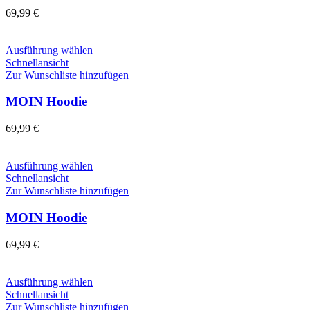
Die
69,99
€
Optionen
können
auf
Dieses
Ausführung wählen
der
Produkt
Schnellansicht
Produktseite
weist
Zur Wunschliste hinzufügen
gewählt
mehrere
werden
Varianten
MOIN Hoodie
auf.
Die
69,99
€
Optionen
können
auf
Dieses
Ausführung wählen
der
Produkt
Schnellansicht
Produktseite
weist
Zur Wunschliste hinzufügen
gewählt
mehrere
werden
Varianten
MOIN Hoodie
auf.
Die
69,99
€
Optionen
können
auf
Dieses
Ausführung wählen
der
Produkt
Schnellansicht
Produktseite
weist
Zur Wunschliste hinzufügen