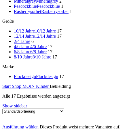
Mineralgrey
Mineralgrey
2
Peacockblue
Peacockblue
1
Rasberrysorbet
Rasberrysorbet
1
Größe
10/12 Jahre
10/12 Jahre
17
12/14 Jahre
12/14 Jahre
17
2/4 Jahre
6
4/6 Jahre
4/6 Jahre
17
6/8 Jahre
6/8 Jahre
17
8/10 Jahre
8/10 Jahre
17
Marke
Flockdesign
Flockdesign
17
Start
Shop
MOIN Kinder
Bekleidung
Alle 17 Ergebnisse werden angezeigt
Show sidebar
Ausführung wählen
Dieses Produkt weist mehrere Varianten auf.