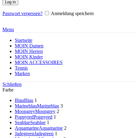
Log in
Passwort vergessen?
Anmeldung speichern
Menu
Startseite
MOIN Damen
MOIN Herren
MOIN Kinder
MOIN ACCESSOIRES
Tennis
Marken
Schließen
Farbe
Blau
Blau
1
Marineblau
Marineblau
3
Moongrey
Moongrey
2
Poppyred
Poppyred
1
Seablue
Seablue
1
Aquamarine
Aquamarine
2
Jadegreen
Jadegreen
1