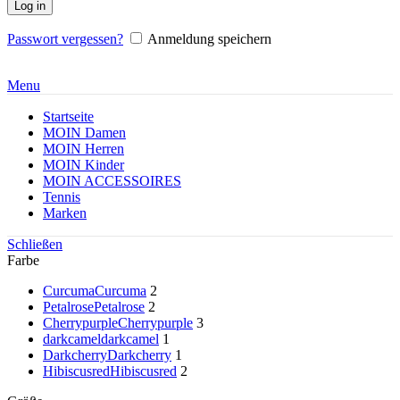
Log in
Passwort vergessen?
Anmeldung speichern
Menu
Startseite
MOIN Damen
MOIN Herren
MOIN Kinder
MOIN ACCESSOIRES
Tennis
Marken
Schließen
Farbe
Curcuma
Curcuma
2
Petalrose
Petalrose
2
Cherrypurple
Cherrypurple
3
darkcamel
darkcamel
1
Darkcherry
Darkcherry
1
Hibiscusred
Hibiscusred
2