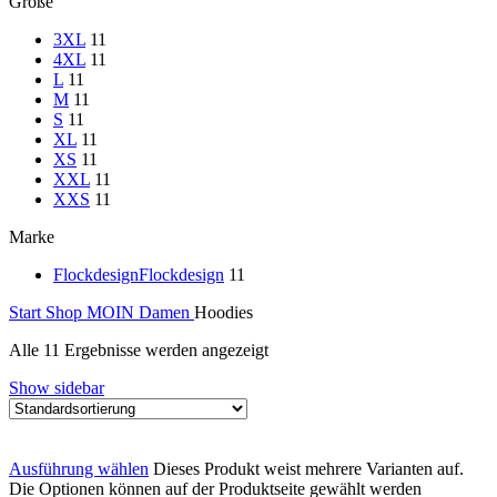
Größe
3XL
11
4XL
11
L
11
M
11
S
11
XL
11
XS
11
XXL
11
XXS
11
Marke
Flockdesign
Flockdesign
11
Start
Shop
MOIN Damen
Hoodies
Alle 11 Ergebnisse werden angezeigt
Show sidebar
Ausführung wählen
Dieses Produkt weist mehrere Varianten auf.
Die Optionen können auf der Produktseite gewählt werden