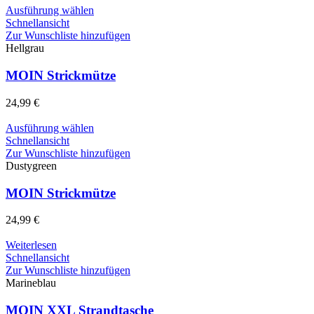
auf
Dieses
Ausführung wählen
der
Produkt
Schnellansicht
Produktseite
weist
Zur Wunschliste hinzufügen
gewählt
mehrere
Hellgrau
werden
Varianten
auf.
MOIN Strickmütze
Die
Optionen
24,99
€
können
auf
Dieses
Ausführung wählen
der
Produkt
Schnellansicht
Produktseite
weist
Zur Wunschliste hinzufügen
gewählt
mehrere
Dustygreen
werden
Varianten
auf.
MOIN Strickmütze
Die
Optionen
24,99
€
können
auf
Weiterlesen
der
Schnellansicht
Produktseite
Zur Wunschliste hinzufügen
gewählt
Marineblau
werden
MOIN XXL Strandtasche