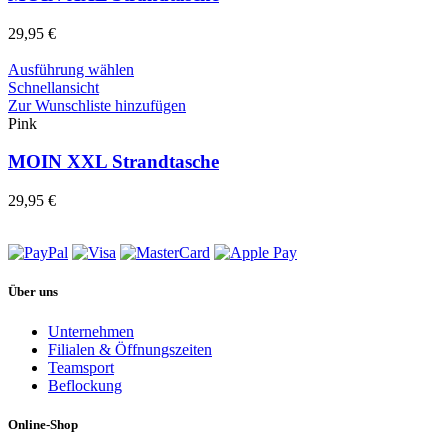
29,95
€
Dieses
Ausführung wählen
Produkt
Schnellansicht
weist
Zur Wunschliste hinzufügen
mehrere
Pink
Varianten
auf.
MOIN XXL Strandtasche
Die
Optionen
29,95
€
können
auf
der
Produktseite
gewählt
Über uns
werden
Unternehmen
Filialen & Öffnungszeiten
Teamsport
Beflockung
Online-Shop