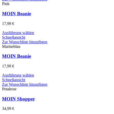
gewählt
mehrere
Pink
werden
Varianten
auf.
MOIN Beanie
Die
Optionen
17,99
€
können
auf
Dieses
Ausführung wählen
der
Produkt
Schnellansicht
Produktseite
weist
Zur Wunschliste hinzufügen
gewählt
mehrere
Marineblau
werden
Varianten
auf.
MOIN Beanie
Die
Optionen
17,99
€
können
auf
Dieses
Ausführung wählen
der
Produkt
Schnellansicht
Produktseite
weist
Zur Wunschliste hinzufügen
gewählt
mehrere
Petalrose
werden
Varianten
auf.
MOIN Shopper
Die
Optionen
34,99
€
können