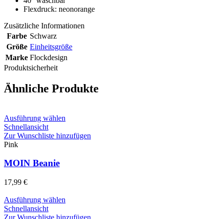
40° waschbar
Flexdruck: neonorange
Zusätzliche Informationen
Farbe
Schwarz
Größe
Einheitsgröße
Marke
Flockdesign
Produktsicherheit
Ähnliche Produkte
Dieses
Ausführung wählen
Produkt
Schnellansicht
weist
Zur Wunschliste hinzufügen
mehrere
Pink
Varianten
auf.
MOIN Beanie
Die
Optionen
17,99
€
können
auf
Dieses
Ausführung wählen
der
Produkt
Schnellansicht
Produktseite
weist
Zur Wunschliste hinzufügen